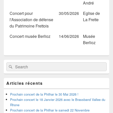
André
Concert pour
30/05/2026
Eglise de
l'Association de défense
La Frette
du Patrimoine Frettois
Concert musée Berlioz
14/06/2026
Musée
Berlioz
Zone
Recherche :
Rechercher
principale
de
widget
pour
Articles récents
la
barre
latérale
Prochain concert de la Philhar le 30 Mai 2026 !
Prochain concert le 18 Janvier 2026 avec le Brassband Vallee du
Rhone
Prochain concert de la Philhar le samedi 22 Novembre