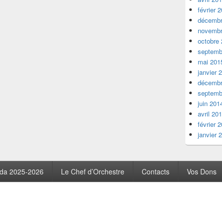
février 
décembr
novembr
octobre
septemb
mai 201
janvier 
décembr
septemb
juin 201
avril 20
février 
janvier 
da 2025-2026
Le Chef d’Orchestre
Contacts
Vos Dons