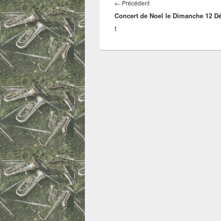
de
Article
←
Précédent
l’article
Concert de Noel le Dimanche 12 
précédent :
!