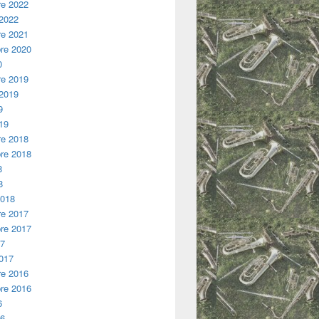
e 2022
 2022
e 2021
re 2020
0
e 2019
 2019
9
19
e 2018
re 2018
8
8
2018
e 2017
re 2017
17
2017
e 2016
re 2016
6
16