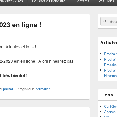
da 2025-2026
Le Chef d’Orchestre
Contacts
Vos Dons
Zone
Recherche 
Rech
principale
023 en ligne !
de
widget
pour
la
Article
barre
ur à toutes et tous !
latérale
Prochain
Prochain
2023 est en ligne ! Alors n’hésitez pas !
Brassba
Prochain
A très bientôt !
Novemb
ar
philhar
. Enregistrer le
permalien
.
Liens
Conféfér
Agence I