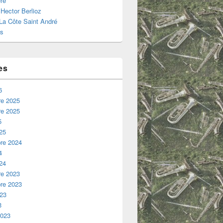
re
 Hector Berlioz
 La Côte Saint André
s
es
6
e 2025
e 2025
5
25
re 2024
4
24
e 2023
re 2023
023
3
2023