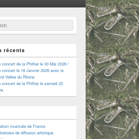
:
ercher
s récents
 concert de la Philhar le 30 Mai 2026 !
 concert le 18 Janvier 2026 avec le
nd Vallee du Rhone
 concert de la Philhar le samedi 22
re
ation musicale de France
sèroise de diffusion artistique