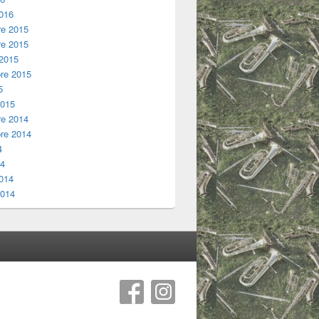
2016
e 2015
e 2015
 2015
re 2015
5
2015
e 2014
re 2014
4
14
2014
2014