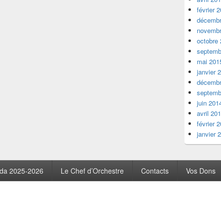
février 
décembr
novembr
octobre
septemb
mai 201
janvier 
décembr
septemb
juin 201
avril 20
février 
janvier 
da 2025-2026
Le Chef d’Orchestre
Contacts
Vos Dons