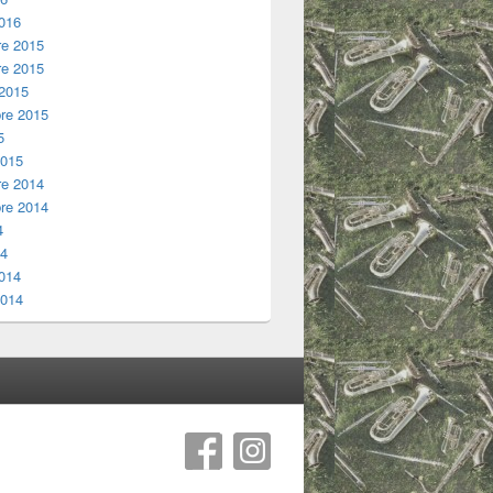
2016
e 2015
e 2015
 2015
re 2015
5
2015
e 2014
re 2014
4
14
2014
2014