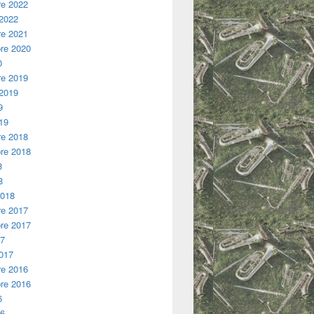
e 2022
 2022
e 2021
re 2020
0
e 2019
 2019
9
19
e 2018
re 2018
8
8
2018
e 2017
re 2017
17
2017
e 2016
re 2016
6
16