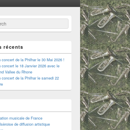
:
ercher
s récents
 concert de la Philhar le 30 Mai 2026 !
 concert le 18 Janvier 2026 avec le
nd Vallee du Rhone
 concert de la Philhar le samedi 22
re
ation musicale de France
sèroise de diffusion artistique