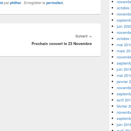
novembr
nt
par
philhar
. Enregistrer le
permalien
.
octobre
novembr
septemb
juin 202
novembr
Article
Suivant
→
octobre
Prochain concert le 23 Novembre
suivant :
mai 201
mars 20
novembr
septemb
juin 201
mai 201
janvier 
novembr
septemb
avril 20
février 
novembr
septemb
juin 201
avril 20