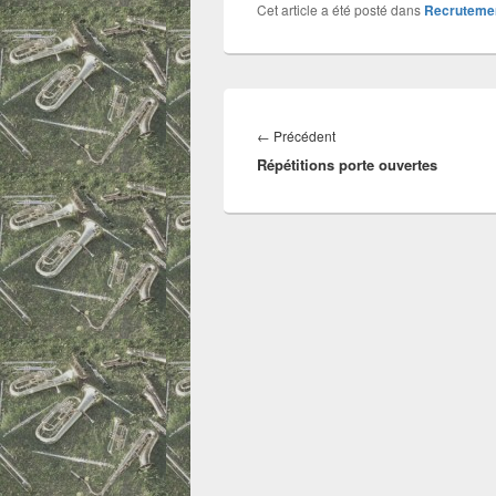
Cet article a été posté dans
Recruteme
Navigation
de
Article
←
Précédent
l’article
Répétitions porte ouvertes
précédent :