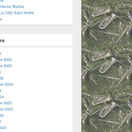
re
 Hector Berlioz
 La Côte Saint André
s
es
6
e 2025
e 2025
5
25
re 2024
4
24
e 2023
re 2023
023
3
2023