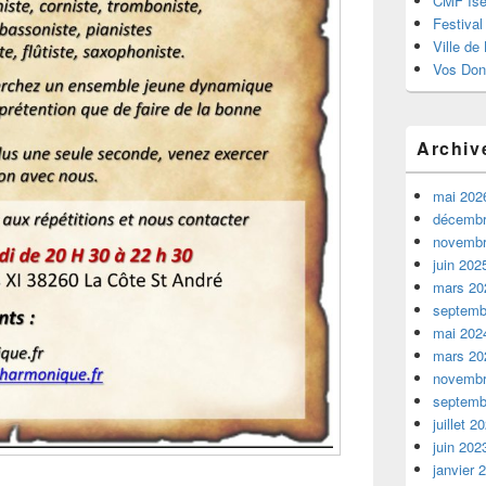
CMF Isè
Festival
Ville de
Vos Don
Archiv
mai 202
décembr
novembr
juin 202
mars 20
septemb
mai 202
mars 20
novembr
septemb
juillet 2
juin 202
janvier 