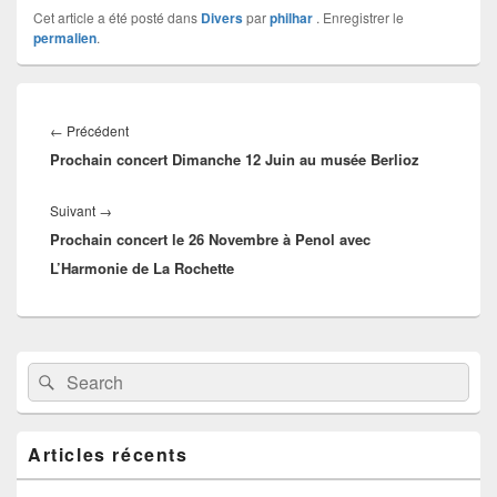
Cet article a été posté dans
Divers
par
philhar
. Enregistrer le
permalien
.
Navigation
de
Article
←
Précédent
l’article
Prochain concert Dimanche 12 Juin au musée Berlioz
précédent :
Article
Suivant
→
Prochain concert le 26 Novembre à Penol avec
suivant :
L’Harmonie de La Rochette
Zone
Recherche :
Rechercher
principale
de
widget
pour
Articles récents
la
barre