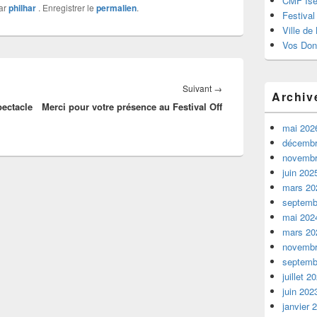
CMF Isè
ar
philhar
. Enregistrer le
permalien
.
Festival
Ville de
Vos Don
Article
Suivant
→
Archiv
pectacle
Merci pour votre présence au Festival Off
suivant :
mai 202
décembr
novembr
juin 202
mars 20
septemb
mai 202
mars 20
novembr
septemb
juillet 2
juin 202
janvier 