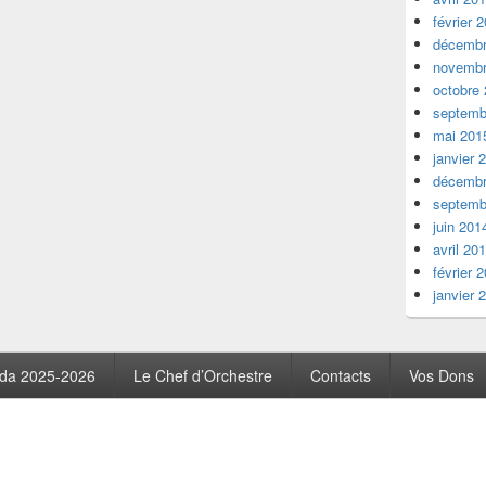
février 
décembr
novembr
octobre
septemb
mai 201
janvier 
décembr
septemb
juin 201
avril 20
février 
janvier 
da 2025-2026
Le Chef d’Orchestre
Contacts
Vos Dons