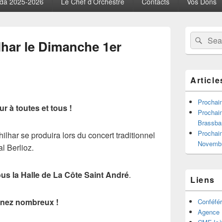
da 2025-2026
Le Chef d’Orchestre
Contacts
Vos Dons
Zone
Recherche 
Rech
principale
lhar le Dimanche 1er
de
widget
pour
la
Article
barre
latérale
Prochain
r à toutes et tous !
Prochain
Brassba
Prochain
har se produira lors du concert traditionnel
Novemb
al Berlioz.
s la Halle de La Côte Saint André
.
Liens
nez nombreux !
Conféfér
Agence I