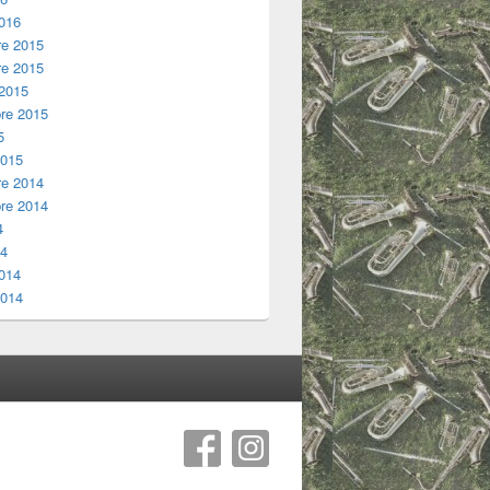
2016
e 2015
e 2015
 2015
re 2015
5
2015
e 2014
re 2014
4
14
2014
2014