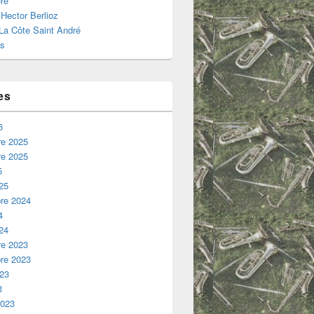
re
 Hector Berlioz
 La Côte Saint André
s
es
6
e 2025
e 2025
5
25
re 2024
4
24
e 2023
re 2023
023
3
2023