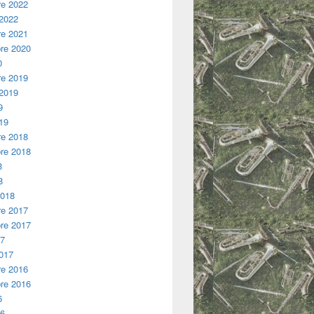
e 2022
 2022
e 2021
re 2020
0
e 2019
 2019
9
19
e 2018
re 2018
8
8
2018
e 2017
re 2017
17
2017
e 2016
re 2016
6
16