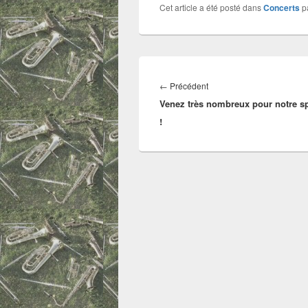
Cet article a été posté dans
Concerts
p
Navigation
de
Article
←
Précédent
l’article
Venez très nombreux pour notre s
précédent :
!