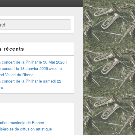
:
ercher
s récents
 concert de la Philhar le 30 Mai 2026 !
 concert le 18 Janvier 2026 avec le
nd Vallee du Rhone
 concert de la Philhar le samedi 22
re
ation musicale de France
sèroise de diffusion artistique