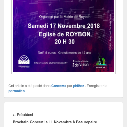
Cet article a été posté dans
Concerts
par
philhar
. Enregistrer le
permalien
.
Navigation
de
Article
←
Précédent
l’article
Prochain Concert le 11 Novembre à Beaurepaire
précédent :