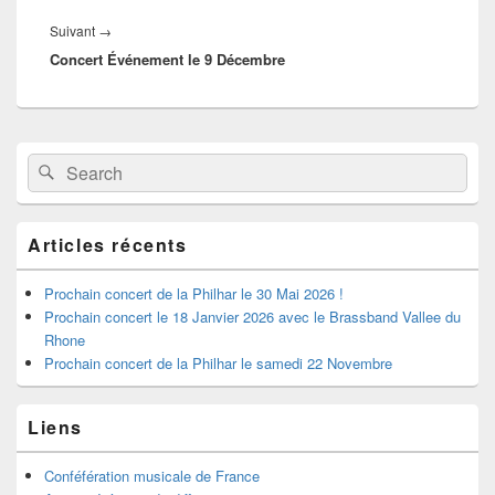
Article
Suivant
→
Concert Événement le 9 Décembre
suivant :
Zone
Recherche :
Rechercher
principale
de
widget
pour
Articles récents
la
barre
latérale
Prochain concert de la Philhar le 30 Mai 2026 !
Prochain concert le 18 Janvier 2026 avec le Brassband Vallee du
Rhone
Prochain concert de la Philhar le samedi 22 Novembre
Liens
Conféfération musicale de France