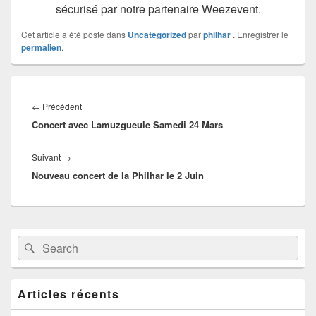
sécurisé par notre partenaire Weezevent.
Cet article a été posté dans
Uncategorized
par
philhar
. Enregistrer le
permalien
.
Navigation
de
Article
←
Précédent
l’article
Concert avec Lamuzgueule Samedi 24 Mars
précédent :
Article
Suivant
→
Nouveau concert de la Philhar le 2 Juin
suivant :
Zone
Recherche :
Rechercher
principale
de
widget
pour
Articles récents
la
barre